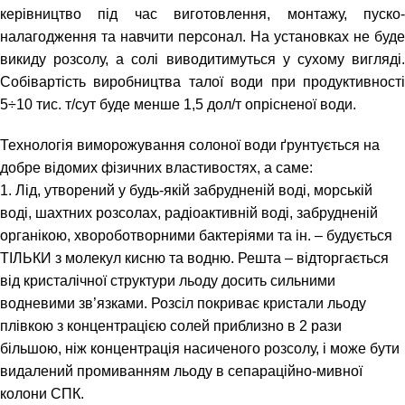
керівництво під час виготовлення, монтажу, пуско-
налагодження та навчити персонал. На установках не буде
викиду розсолу, а солі виводитимуться у сухому вигляді.
Собівартість виробництва талої води при продуктивності
5÷10 тис. т/сут буде менше 1,5 дол/т опрісненої води.
Технологія виморожування солоної води ґрунтується на
добре відомих фізичних властивостях, а саме:
1. Лід, утворений у будь-якій забрудненій воді, морській
воді, шахтних розсолах, радіоактивній воді, забрудненій
органікою, хвороботворними бактеріями та ін. – будується
ТІЛЬКИ з молекул кисню та водню. Решта – відторгається
від кристалічної структури льоду досить сильними
водневими зв’язками. Розсіл покриває кристали льоду
плівкою з концентрацією солей приблизно в 2 рази
більшою, ніж концентрація насиченого розсолу, і може бути
видалений промиванням льоду в сепараційно-мивної
колони СПК.