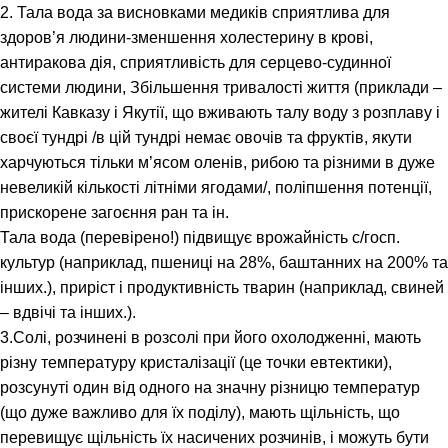
2. Тала вода за висновками медиків сприятлива для
здоров’я людини-зменшення холестерину в крові,
антиракова дія, сприятливість для серцево-судинної
системи людини, Збільшення тривалості життя (приклади –
жителі Кавказу і Якутії, що вживають талу воду з розплаву і
своєї тундрі /в цій тундрі немає овочів та фруктів, якути
харчуються тільки м’ясом оленів, рибою та різними в дуже
невеликій кількості літніми ягодами/, поліпшення потенції,
прискорене загоєння ран та ін.
Тала вода (перевірено!) підвищує врожайність с/госп.
культур (наприклад, пшениці на 28%, баштанних на 200% та
інших.), приріст і продуктивність тварин (наприклад, свиней
– вдвічі та інших.).
3.Солі, розчинені в розсолі при його охолодженні, мають
різну температуру кристалізації (це точки евтектики),
розсунуті один від одного на значну різницю температур
(що дуже важливо для їх поділу), мають щільність, що
перевищує щільність їх насичених розчинів, і можуть бути