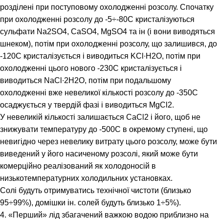
розділені при поступовому охолодженні розсолу. Спочатку
при охолодженні розсолу до -5÷-80С кристалізуються
сульфати Na2SO4, CaSO4, MgSO4 та ін (і вони виводяться
шнеком), потім при охолодженні розсолу, що залишився, до
-120С кристалізується і виводиться KCl∙H2O, потім при
охолодженні цього нового -230С кристалізується і
виводиться NaCl∙2H2O, потім при подальшому
охолодженні вже невеликої кількості розсолу до -350С
осаджується у твердій фазі і виводиться MgCl2.
У невеликій кількості залишається CaCl2 і його, щоб не
знижувати температуру до -500С в окремому ступені, що
невигідно через невелику витрату цього розсолу, може бути
виведений у його насиченому розсолі, який може бути
комерційно реалізований як холодоносій в
низькотемпературних холодильних установках.
Солі будуть отримуватись технічної чистоти (близько
95÷99%), домішки ін. солей будуть близько 1÷5%).
4. «Перший» лід збагачений важкою водою приблизно на