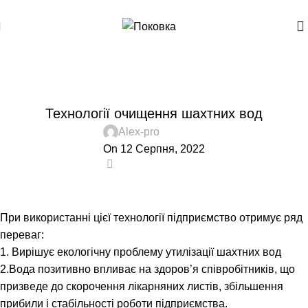
+380(50) 367-92-88
+380(67) 631-91-36
Блог
Головна
Технології
ТЕХНОЛОГІЇ
Технології очищення шахтних вод
Alex-pro
On 12 Серпня, 2022
0
При використанні цієї технології підприємство отримує ряд
переваг:
1. Вирішує екологічну проблему утилізації шахтних вод
2.Вода позитивно впливає на здоров’я співробітників, що
призведе до скорочення лікарняних листів, збільшення
прибили і стабільності роботи підприємства.