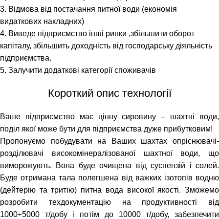
3. Відмова від постачання питної води (економія
видаткових накладних)
4. Виведе підприємство інші ринки ,збільшити оборот
капіталу, збільшить доходність від господарську діяльність
підприємства.
5. Залучити додаткові категорії споживачів
Короткий опис технології
Ваше підприємство має цінну сировину – шахтні води,
поділ якої може бути для підприємства дуже прибутковим!
Пропонуємо побудувати на Ваших шахтах опріснювачі-
розділювачі високомінералізованої шахтної води, що
виморожують. Вона буде очищена від суспензій і солей.
Буде отримана тала полегшена від важких ізотопів водню
(дейтерію та тритію) питна вода високої якості. Зможемо
розробити техдокументацію на продуктивності від
1000÷5000 т/добу і потім до 10000 т/добу, забезпечити